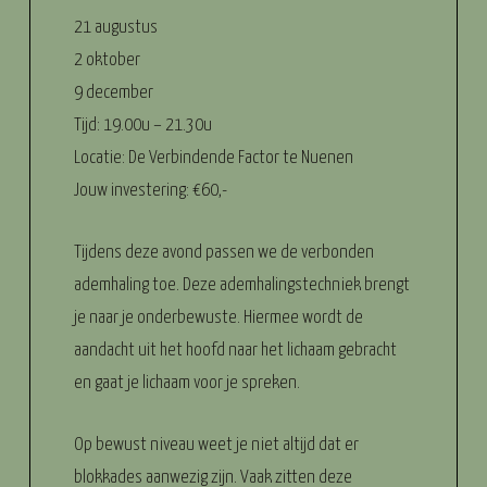
21 augustus
2 oktober
9 december
Tijd: 19.00u – 21.30u
Locatie: De Verbindende Factor te Nuenen
Jouw investering: €60,-
Tijdens deze avond passen we de verbonden
ademhaling toe. Deze ademhalingstechniek brengt
je naar je onderbewuste. Hiermee wordt de
aandacht uit het hoofd naar het lichaam gebracht
en gaat je lichaam voor je spreken.
Op bewust niveau weet je niet altijd dat er
blokkades aanwezig zijn. Vaak zitten deze