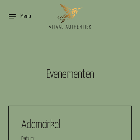
Skip
to
Menu
main
content
Evenementen
Ademcirkel
Datum: