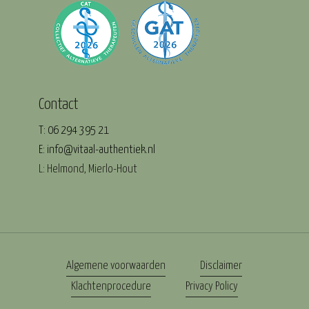
Contact
T: 06 294 395 21
E: info@vitaal-authentiek.nl
L: Helmond, Mierlo-Hout
Algemene voorwaarden
Disclaimer
Klachtenprocedure
Privacy Policy