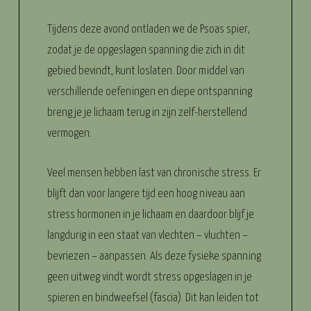
Tijdens deze avond ontladen we de Psoas spier,
zodat je de opgeslagen spanning die zich in dit
gebied bevindt, kunt loslaten. Door middel van
verschillende oefeningen en diepe ontspanning
breng je je lichaam terug in zijn zelf-herstellend
vermogen.
Veel mensen hebben last van chronische stress. Er
blijft dan voor langere tijd een hoog niveau aan
stress hormonen in je lichaam en daardoor blijf je
langdurig in een staat van vlechten – vluchten –
bevriezen – aanpassen. Als deze fysieke spanning
geen uitweg vindt wordt stress opgeslagen in je
spieren en bindweefsel (fascia). Dit kan leiden tot