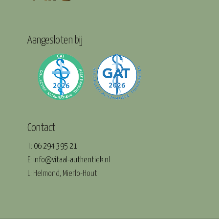
Aangesloten bij
Contact
T: 06 294 395 21
E: info@vitaal-authentiek.nl
L: Helmond, Mierlo-Hout