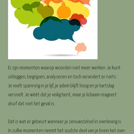
Er zijn momenten waarop woorden niet meer werken. Je kunt
uitleggen, begrijpen, analyseren en toch verandert er niets.
Je voelt spanning in je lijf, je adem blijft hoog en je hartslag
versnelt. Je wéét dat je veilig bent, maar je lichaam reageert
alsof dat niet het geval is.
Dat is wat er gebeurt wanneer je zenuwstelsel in overleving is.
In zulke momenten neemt het oudste deel van je brein het over: